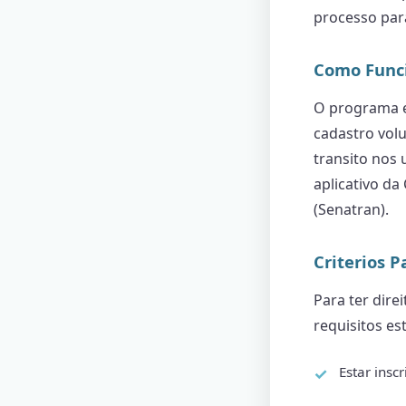
processo pa
Como Func
O programa e
cadastro vol
transito nos 
aplicativo da
(Senatran).
Criterios P
Para ter dire
requisitos es
Estar insc