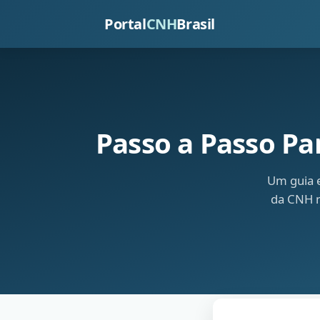
Portal
CNH
Brasil
Passo a Passo Pa
Um guia 
da CNH n
Inicio
› Guia de Renovac