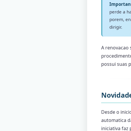
Importan
perde a h
porem, en
dirigir.
A renovacao s
procedimento
possui suas p
Novidade
Desde o inic
automatica da
iniciativa fa