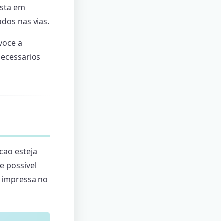
esta em
odos nas vias.
voce a
ecessarios
cao esteja
e possivel
o impressa no