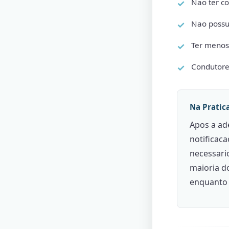
Nao ter co
Nao possui
Ter menos
Condutore
Na Pratic
Apos a ad
notificac
necessari
maioria do
enquanto a