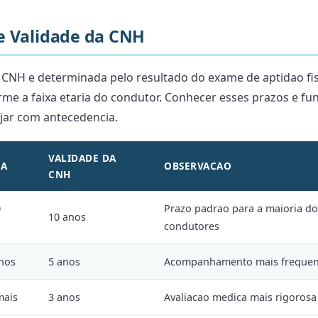
e Validade da CNH
 CNH e determinada pelo resultado do exame de aptidao fis
rme a faixa etaria do condutor. Conhecer esses prazos e f
ejar com antecedencia.
VALIDADE DA
IA
OBSERVACAO
CNH
0
Prazo padrao para a maioria do
10 anos
condutores
anos
5 anos
Acompanhamento mais frequen
mais
3 anos
Avaliacao medica mais rigorosa