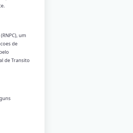
e.
s (RNPC), um
acoes de
pelo
al de Transito
lguns