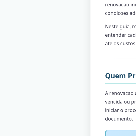
renovacao in
condicoes ade
Neste guia, r
entender cad
ate os custos
Quem Pr
A renovacao d
vencida ou pr
iniciar o pro
documento.