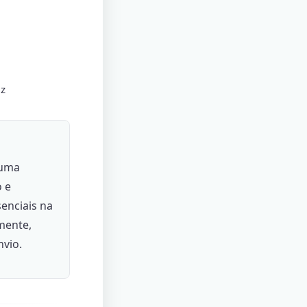
ez
 uma
o e
enciais na
amente,
nvio.