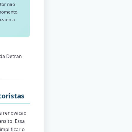
tor nao
 momento,
izado a
ada Detran
oristas
e renovacao
nsito. Essa
implificar o