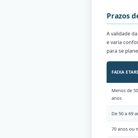
Prazos d
A validade da
e varia confo
para se plan
FAIXA ETAR
Menos de 5
anos
De 50 a 69 
70 anos ou 