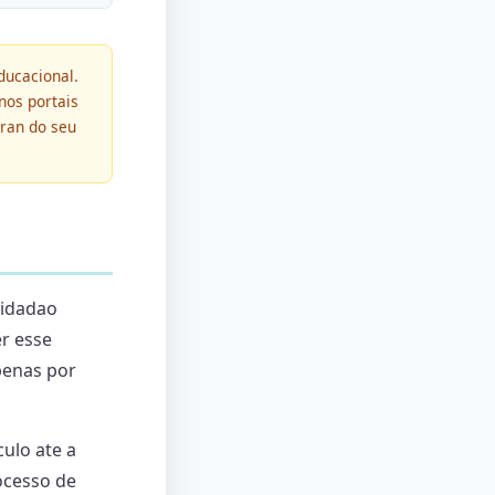
ducacional.
nos portais
ran do seu
cidadao
er esse
penas por
ulo ate a
ocesso de