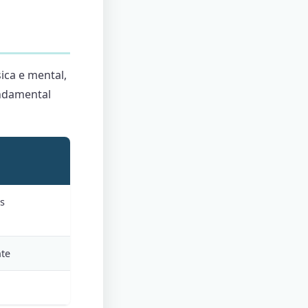
ica e mental,
undamental
s
te